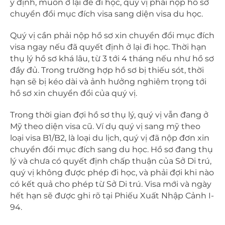
ý định, muốn ở lại để đi học, quý vị phải nộp hồ sơ
chuyển đổi mục đích visa sang diện visa du học.
Quý vị cần phải nộp hồ sơ xin chuyển đổi mục đích
visa ngay nếu đã quyết định ở lại đi học. Thời hạn
thụ lý hồ sơ khá lâu, từ 3 tới 4 tháng nếu như hồ sơ
đầy đủ. Trong trường hợp hồ sơ bị thiếu sót, thời
hạn sẽ bị kéo dài và ảnh hưởng nghiêm trọng tới
hồ sơ xin chuyển đổi của quý vị.
Trong thời gian đợi hồ sơ thụ lý, quý vị vẫn đang ở
Mỹ theo diện visa cũ. Ví dụ quý vị sang mỹ theo
loại visa B1/B2, là loại du lịch, quý vị đã nộp đơn xin
chuyển đổi mục đích sang du học. Hồ sơ đang thụ
lý và chưa có quyết định chấp thuận của Sở Di trú,
quý vị không được phép đi học, và phải đợi khi nào
có kết quả cho phép từ Sở Di trú. Visa mới và ngày
hết hạn sẽ được ghi rõ tại Phiếu Xuất Nhập Cảnh I-
94.