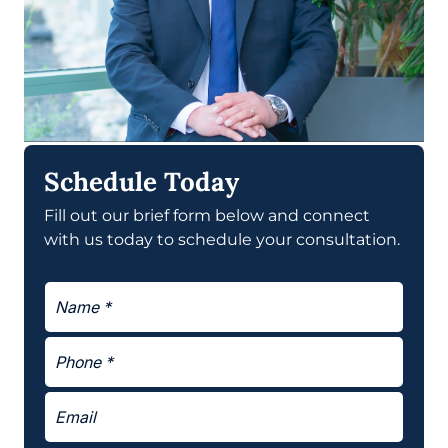
Schedule Today
Fill out our brief form below and connect
with us today to schedule your consultation.
N
a
m
P
E
e
h
m
*
o
a
E
n
i
m
e
l
a
*
N