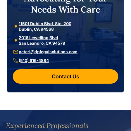
Needs With Care
11501 Dublin Blvd, Ste. 200
Dublin, CA 94568
2016 Lewelling Blvd
San Leandro, CA 94579
peterl@dplegalsolutions.com
(510) 616-4884
Contact Us
Experienced Professionals